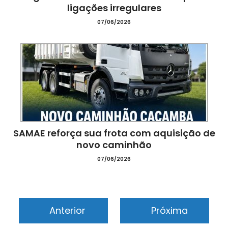
ligações irregulares
07/06/2026
 no
SAMAE reforça sua frota com aquisição de
novo caminhão
r
07/06/2026
da
Anterior
Próxima